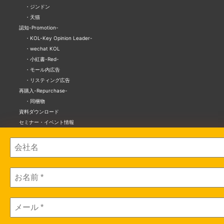
ジンドン
天猫
認知-Promotion-
KOL-Key Opinion Leader-
wechat KOL
小紅書-Red-
モール内広告
リスティング広告
再購入-Repurchase-
同梱物
資料ダウンロード
セミナー・イベント情報
セミナー情報
セミナーレポート
会社概要
プライバシーポリシー
個人情報保護法にもとづく公表事項
サイトのご利用について