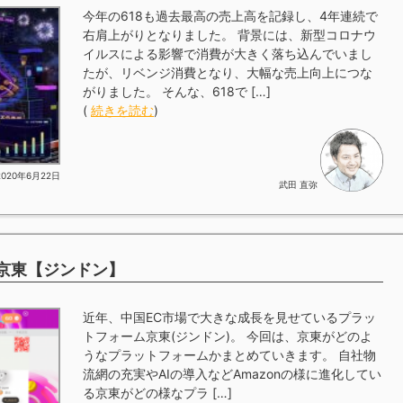
今年の618も過去最高の売上高を記録し、4年連続で
右肩上がりとなりました。 背景には、新型コロナウ
イルスによる影響で消費が大きく落ち込んでいまし
たが、リベンジ消費となり、大幅な売上向上につな
がりました。 そんな、618で […]
(
続きを読む
)
2020年6月22日
武田 直弥
京東【ジンドン】
近年、中国EC市場で大きな成長を見せているプラッ
トフォーム京東(ジンドン)。 今回は、京東がどのよ
うなプラットフォームかまとめていきます。 自社物
流網の充実やAIの導入などAmazonの様に進化してい
る京東がどの様なプラ […]