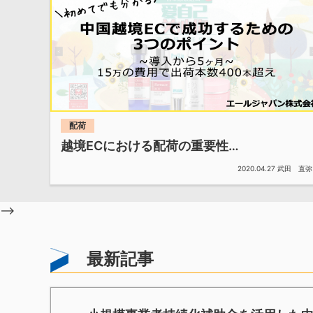
配荷
越境ECにおける配荷の重要性…
2020.04.27
武田 直弥
-->
最新記事