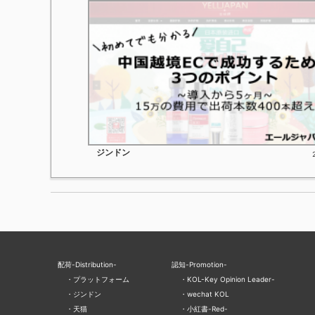
ジンドン
配荷-Distribution-
認知-Promotion-
プラットフォーム
KOL-Key Opinion Leader-
ジンドン
wechat KOL
天猫
小紅書-Red-