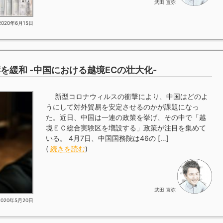
武田 直弥
2020年6月15日
緩和 -中国における越境ECの壮大化-
新型コロナウィルスの衝撃により、中国はどのよ
うにして対外貿易を安定させるのかが課題になっ
た。近日、中国は一連の政策を挙げ、その中で「越
境ＥＣ総合実験区を増設する」政策が注目を集めて
いる。 4月7日、中国国務院は46の […]
(
続きを読む
)
武田 直弥
2020年5月20日