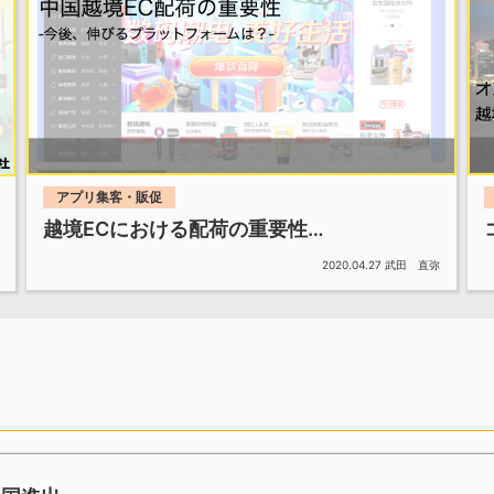
アプリ集客・販促
越境ECにおける配荷の重要性…
2020.04.27
武田 直弥