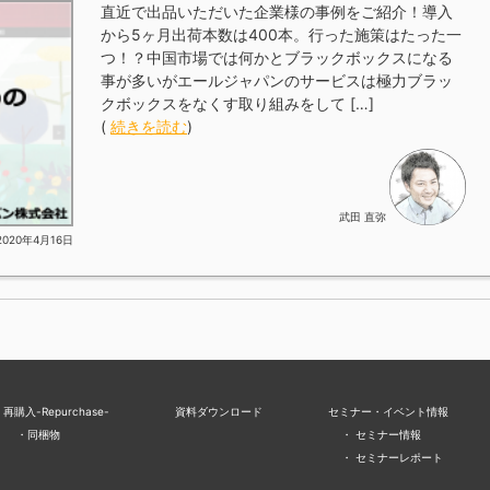
直近で出品いただいた企業様の事例をご紹介！導入
から5ヶ月出荷本数は400本。行った施策はたった一
つ！？中国市場では何かとブラックボックスになる
事が多いがエールジャパンのサービスは極力ブラッ
クボックスをなくす取り組みをして […]
(
続きを読む
)
武田 直弥
2020年4月16日
再購入-Repurchase-
資料ダウンロード
セミナー・イベント情報
同梱物
セミナー情報
セミナーレポート